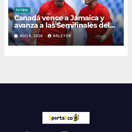
FUTBOL
Canadá vence a Jamaica y
avanza a las Semifinales del
Campeonato Sub-20
AGO 6, 2026
ARLEYSR