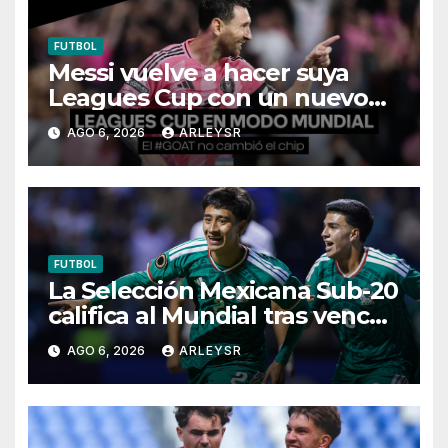
FUTBOL
Messi vuelve a hacer suya
Leagues Cup con un nuevo
récord
AGO 6, 2026
ARLEYSR
FUTBOL
La Selección Mexicana Sub-20
califica al Mundial tras vencer
a Panamá
AGO 6, 2026
ARLEYSR