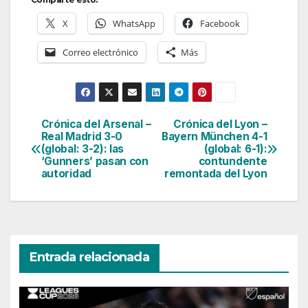
X
WhatsApp
Facebook
Correo electrónico
Más
Crónica del Arsenal –
Crónica del Lyon –
Navegación
Real Madrid 3-0
Bayern München 4-1
(global: 3-2): las
(global: 6-1):
de
‘Gunners’ pasan con
contundente
autoridad
remontada del Lyon
entradas
Entrada relacionada