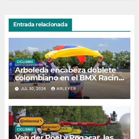
Entrada relacionada
CICLISMO
Arboleda encabeza doblete
colombiano en el BMX Racing
masculino
JUL 30, 2026
ARLEYSR
CICLISMO
Van der Poel y Pogacar, las