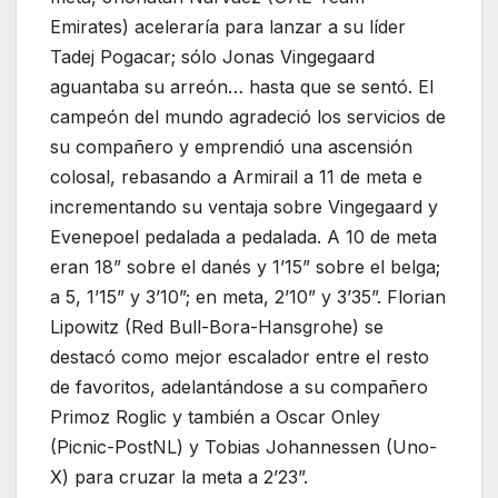
Emirates) aceleraría para lanzar a su líder
Tadej Pogacar; sólo Jonas Vingegaard
aguantaba su arreón… hasta que se sentó. El
campeón del mundo agradeció los servicios de
su compañero y emprendió una ascensión
colosal, rebasando a Armirail a 11 de meta e
incrementando su ventaja sobre Vingegaard y
Evenepoel pedalada a pedalada. A 10 de meta
eran 18” sobre el danés y 1’15” sobre el belga;
a 5, 1’15” y 3’10”; en meta, 2’10” y 3’35”. Florian
Lipowitz (Red Bull-Bora-Hansgrohe) se
destacó como mejor escalador entre el resto
de favoritos, adelantándose a su compañero
Primoz Roglic y también a Oscar Onley
(Picnic-PostNL) y Tobias Johannessen (Uno-
X) para cruzar la meta a 2’23”.