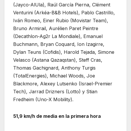
(Jayco-AlUla), Raúl García Pierna, Clément
Venturini (Arkéa-B&B Hotels), Pablo Castrillo,
Iván Romeo, Einer Rubio (Movistar Team),
Bruno Armirail, Aurélien Paret Peintre
(Decathlon-Ag2r La Mondiale), Emanuel
Buchmann, Bryan Coquard, Ion Izagirre,
Dylan Teuns (Cofidis), Harold Tejada, Simone
Velasco (Astana Qazaqstan), Steff Cras,
Thomas Gachignard, Anthony Turgis
(TotalEnergies), Michael Woods, Joe
Blackmore, Alexey Lutsenko (Israel-Premier
Tech), Jarrad Drizners (Lotto) y Stian
Fredheim (Uno-X Mobility).
51,9 km/h de media en la primera hora