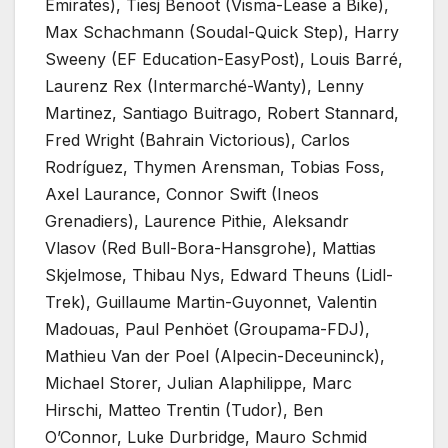
Emirates), Tiesj Benoot (Visma-Lease a Bike),
Max Schachmann (Soudal-Quick Step), Harry
Sweeny (EF Education-EasyPost), Louis Barré,
Laurenz Rex (Intermarché-Wanty), Lenny
Martinez, Santiago Buitrago, Robert Stannard,
Fred Wright (Bahrain Victorious), Carlos
Rodríguez, Thymen Arensman, Tobias Foss,
Axel Laurance, Connor Swift (Ineos
Grenadiers), Laurence Pithie, Aleksandr
Vlasov (Red Bull-Bora-Hansgrohe), Mattias
Skjelmose, Thibau Nys, Edward Theuns (Lidl-
Trek), Guillaume Martin-Guyonnet, Valentin
Madouas, Paul Penhöet (Groupama-FDJ),
Mathieu Van der Poel (Alpecin-Deceuninck),
Michael Storer, Julian Alaphilippe, Marc
Hirschi, Matteo Trentin (Tudor), Ben
O’Connor, Luke Durbridge, Mauro Schmid