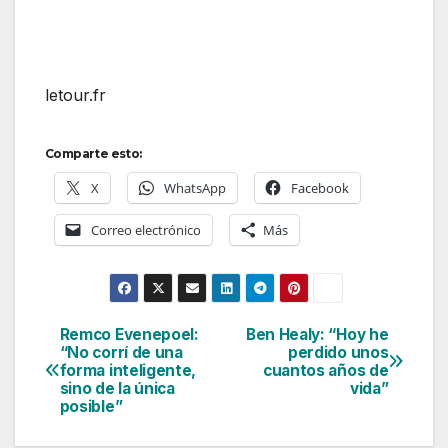
letour.fr
Comparte esto:
X
WhatsApp
Facebook
Correo electrónico
Más
Remco Evenepoel:
Ben Healy: “Hoy he
Navegación
“No corrí de una
perdido unos
forma inteligente,
cuantos años de
de
sino de la única
vida”
posible”
entradas