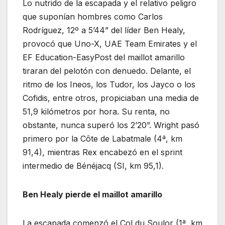
Lo nutrido de la escapada y el relativo peligro
que suponían hombres como Carlos
Rodríguez, 12º a 5’44” del líder Ben Healy,
provocó que Uno-X, UAE Team Emirates y el
EF Education-EasyPost del maillot amarillo
tiraran del pelotón con denuedo. Delante, el
ritmo de los Ineos, los Tudor, los Jayco o los
Cofidis, entre otros, propiciaban una media de
51,9 kilómetros por hora. Su renta, no
obstante, nunca superó los 2’20”. Wright pasó
primero por la Côte de Labatmale (4ª, km
91,4), mientras Rex encabezó en el sprint
intermedio de Bénéjacq (SI, km 95,1).
Ben Healy pierde el maillot amarillo
La escapada comenzó el Col du Soulor (1ª, km