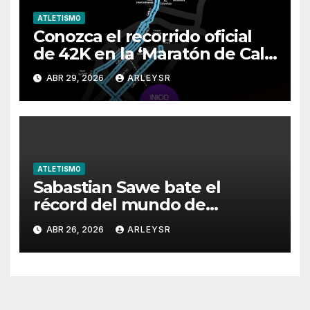
ATLETISMO
Conozca el recorrido oficial
de 42K en la ‘Maratón de Cali
2026’
ABR 29, 2026
ARLEYSR
ATLETISMO
Sabastian Sawe bate el
récord del mundo de
maratón en Londres 2026
ABR 26, 2026
ARLEYSR