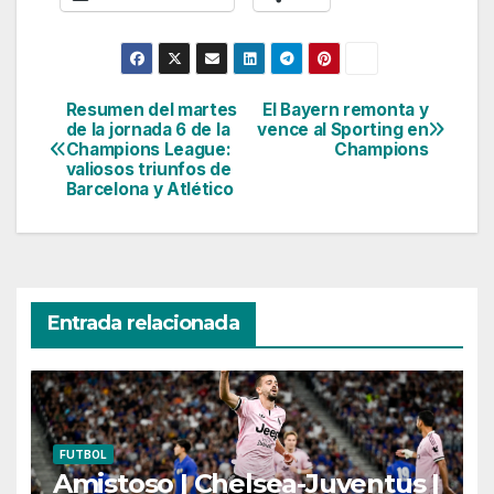
Resumen del martes
El Bayern remonta y
Navegación
de la jornada 6 de la
vence al Sporting en
Champions League:
Champions
de
valiosos triunfos de
Barcelona y Atlético
entradas
Entrada relacionada
FUTBOL
Amistoso | Chelsea-Juventus |