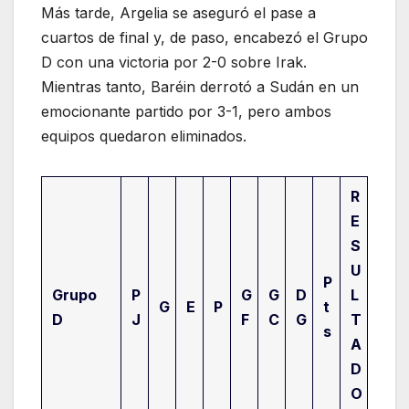
Más tarde, Argelia se aseguró el pase a
cuartos de final y, de paso, encabezó el Grupo
D con una victoria por 2-0 sobre Irak.
Mientras tanto, Baréin derrotó a Sudán en un
emocionante partido por 3-1, pero ambos
equipos quedaron eliminados.
R
E
S
U
P
Grupo
P
G
G
D
L
G
E
P
t
D
J
F
C
G
T
s
A
D
O