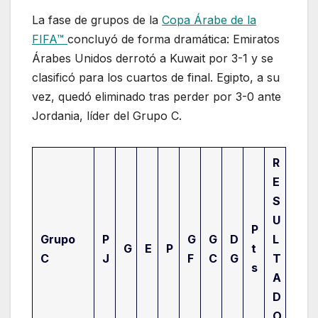
La fase de grupos de la
Copa Árabe de la
FIFA™
concluyó de forma dramática: Emiratos
Árabes Unidos derrotó a Kuwait por 3-1 y se
clasificó para los cuartos de final. Egipto, a su
vez, quedó eliminado tras perder por 3-0 ante
Jordania, líder del Grupo C.
R
E
S
U
P
Grupo
P
G
G
D
L
G
E
P
t
C
J
F
C
G
T
s
A
D
O