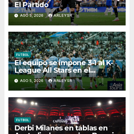
El Partido
AGO 5, 2026
ARLEYSR
FUTBOL
El equipo se impone 3-1 al K-
League All Stars en el
segundo test preparatoria de
AGO 5, 2026
ARLEYSR
la pretemporada.
FUTBOL
Derbi Milanes en tablas en