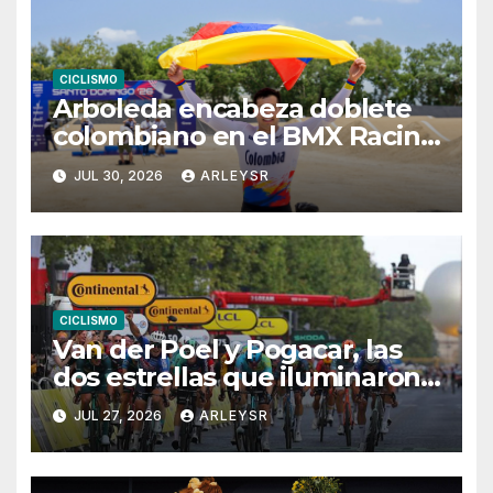
CICLISMO
Arboleda encabeza doblete
colombiano en el BMX Racing
masculino
JUL 30, 2026
ARLEYSR
CICLISMO
Van der Poel y Pogacar, las
dos estrellas que iluminaron
París
JUL 27, 2026
ARLEYSR