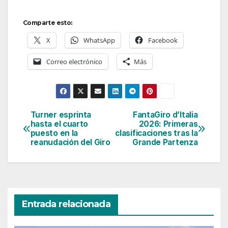
Comparte esto:
X
WhatsApp
Facebook
Correo electrónico
Más
Turner esprinta
FantaGiro d’Italia
Navegación
hasta el cuarto
2026: Primeras
puesto en la
clasificaciones tras la
de
reanudación del Giro
Grande Partenza
entradas
Entrada relacionada