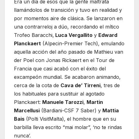
Era un día de esos que la gente maltrata
llamándolos de transición y tuvo en realidad y
por momentos aire de clásica. Se lanzaron en
una contrarreloj a dúo, recordando el mítico
Trofeo Baracchi,
Luca Vergallito
y
Edward
Planckaert
(Alpecin-Premier Tech), emulando
aquella acción del año pasado de Mathieu van
der Poel con Jonas Rickaert en el Tour de
Francia que casi acabó con el éxito del
excampeón mundial. Se acabaron animando,
cerca de la cota de
Cava de’ Tirreni
, tres de
los habituales para sustituir al agotado
Planckaert:
Manuele Tarozzi
,
Martin
Marcellusi
(Bardiani-CSF 7 Saber) y
Mattia
Bais
(Polti VisitMalta), el hombre que en su
barbilla lleva escrito “mai molar”, ‘no te rindas
nunca’.