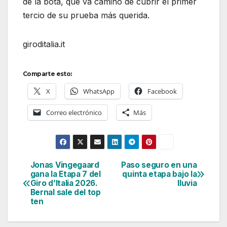
de la bota, que va camino de cubrir el primer
tercio de su prueba más querida.
giroditalia.it
Comparte esto:
X
WhatsApp
Facebook
Correo electrónico
Más
Jonas Vingegaard
Paso seguro en una
Navegación
gana la Etapa 7 del
quinta etapa bajo la
Giro d’Italia 2026.
lluvia
de
Bernal sale del top
ten
entradas