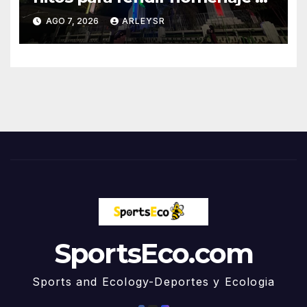
la patria y recibir la posesión
AGO 7, 2026
ARLEYSR
presidencial
SportsEco.com
Sports and Ecology-Deportes y Ecologia