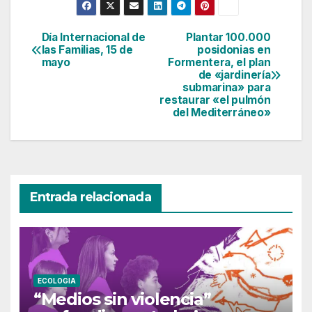
Día Internacional de
Plantar 100.000
Navegación
las Familias, 15 de
posidonias en
mayo
Formentera, el plan
de
de «jardinería
submarina» para
entradas
restaurar «el pulmón
del Mediterráneo»
Entrada relacionada
ECOLOGIA
“Medios sin violencia”