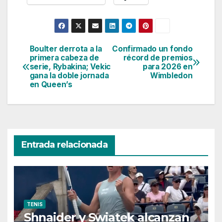
Boulter derrota a la
Confirmado un fondo
Navegación
primera cabeza de
récord de premios
serie, Rybakina; Vekic
para 2026 en
de
gana la doble jornada
Wimbledon
en Queen’s
entradas
Entrada relacionada
TENIS
Shnaider y Swiatek alcanzan