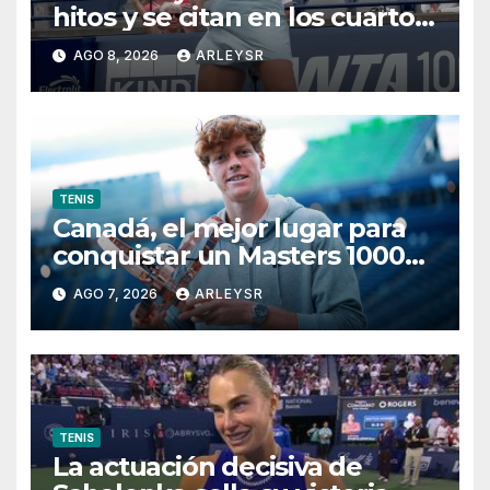
hitos y se citan en los cuartos
de final de Toronto
AGO 8, 2026
ARLEYSR
TENIS
Canadá, el mejor lugar para
conquistar un Masters 1000
por primera vez
AGO 7, 2026
ARLEYSR
TENIS
La actuación decisiva de