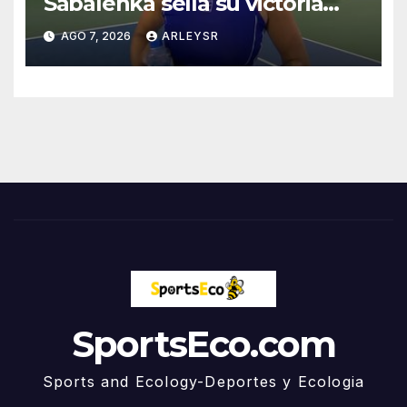
Sabalenka sella su victoria
ante Zhang y la lleva a
AGO 7, 2026
ARLEYSR
octavos de final en Toronto
SportsEco.com
Sports and Ecology-Deportes y Ecologia