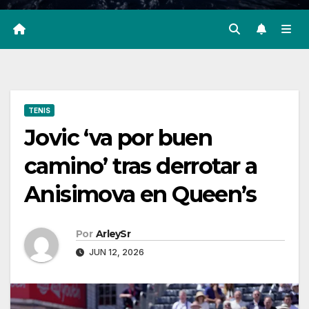
TENIS
Jovic ‘va por buen
camino’ tras derrotar a
Anisimova en Queen’s
Por
ArleySr
JUN 12, 2026