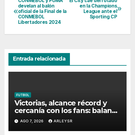
CONMEBOL y PUMA
El City cae derrotado
Navegación
develan al balón
en la Champions
oficial de la Final de la
League ante el
de
CONMEBOL
Sporting CP
Libertadores 2024
entradas
Entrada relacionada
FUTBOL
Victorias, alcance récord y
cercanía con los fans: balance
del Audi Summer Tour 2026
AGO 7, 2026
ARLEYSR