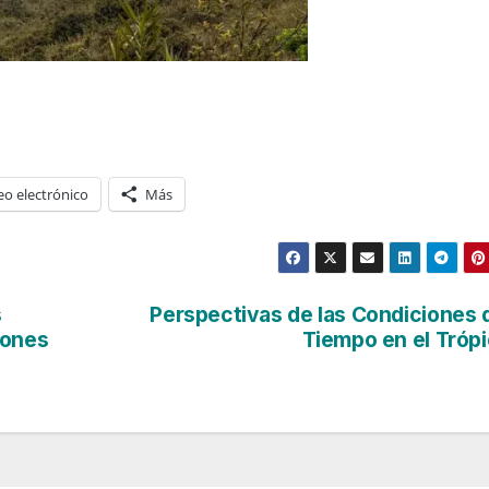
eo electrónico
Más
s
Perspectivas de las Condiciones 
lones
Tiempo en el Tróp