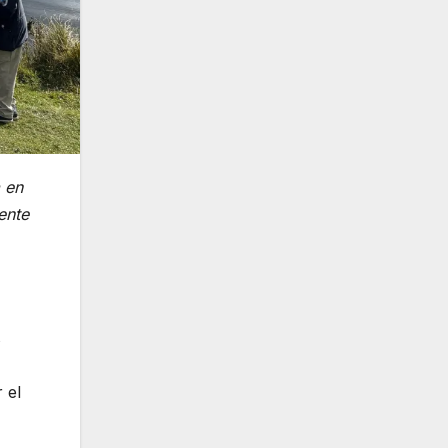
 en
ente
s
 el