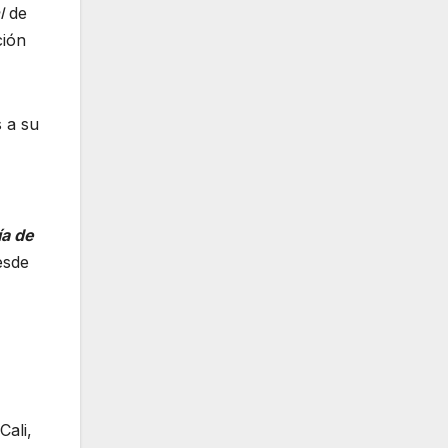
l
de
ción
s a su
ía de
esde
Cali,