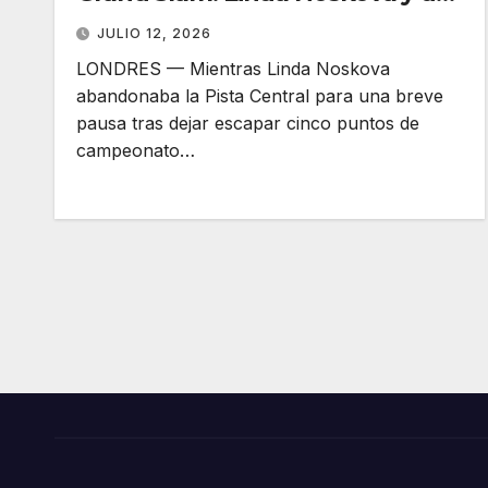
Wimbledon que le cambió la
JULIO 12, 2026
vida
LONDRES — Mientras Linda Noskova
abandonaba la Pista Central para una breve
pausa tras dejar escapar cinco puntos de
campeonato…