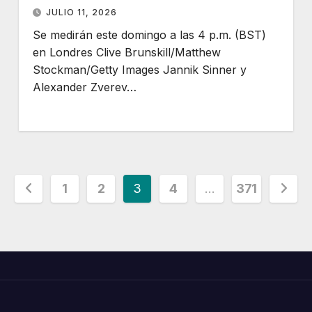
JULIO 11, 2026
Se medirán este domingo a las 4 p.m. (BST)
en Londres Clive Brunskill/Matthew
Stockman/Getty Images Jannik Sinner y
Alexander Zverev…
Paginación
1
2
3
4
…
371
de
entradas