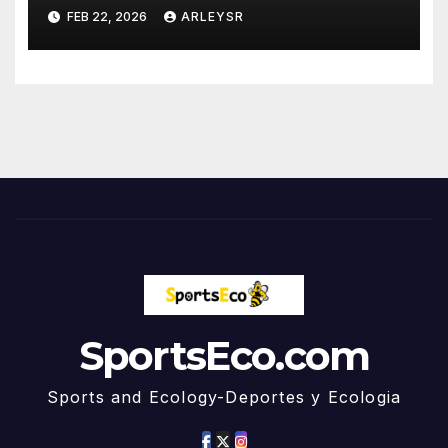
Canadá en tiempo extra y
FEB 22, 2026
ARLEYSR
consigue su primer oro en
hockey sobre hielo masculino
desde 1980
SportsEco.com
Sports and Ecology-Deportes y Ecologia