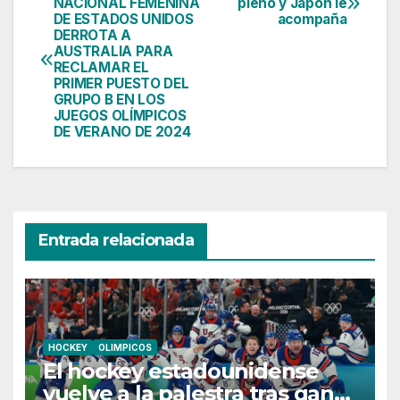
NACIONAL FEMENINA
pleno y Japón le
DE ESTADOS UNIDOS
acompaña
de
DERROTA A
AUSTRALIA PARA
entradas
RECLAMAR EL
PRIMER PUESTO DEL
GRUPO B EN LOS
JUEGOS OLÍMPICOS
DE VERANO DE 2024
Entrada relacionada
HOCKEY
OLIMPICOS
El hockey estadounidense
vuelve a la palestra tras ganar