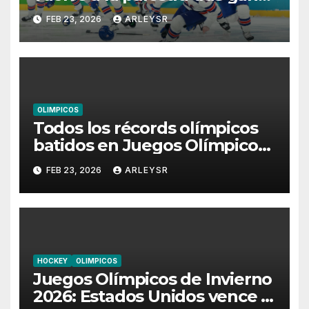
la medalla de oro contra
FEB 23, 2026
ARLEYSR
Canadá. Los estadounidenses
ganan los Juegos Olímpicos
por primera vez desde 1980
con el gol de Jack Hughes en
la prórroga.
OLIMPICOS
Todos los récords olímpicos
batidos en Juegos Olímpicos
de Invierno 2026: De Jutta
FEB 23, 2026
ARLEYSR
Leerdam a Jordan Stolz
HOCKEY
OLIMPICOS
Juegos Olímpicos de Invierno
2026: Estados Unidos vence a